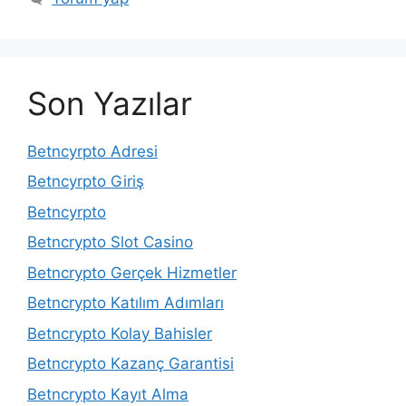
Son Yazılar
Betncyrpto Adresi
Betncyrpto Giriş
Betncyrpto
Betncrypto Slot Casino
Betncrypto Gerçek Hizmetler
Betncrypto Katılım Adımları
Betncrypto Kolay Bahisler
Betncrypto Kazanç Garantisi
Betncrypto Kayıt Alma