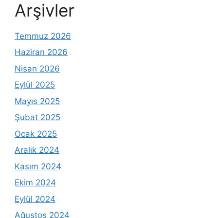
Arşivler
Temmuz 2026
Haziran 2026
Nisan 2026
Eylül 2025
Mayıs 2025
Şubat 2025
Ocak 2025
Aralık 2024
Kasım 2024
Ekim 2024
Eylül 2024
Ağustos 2024