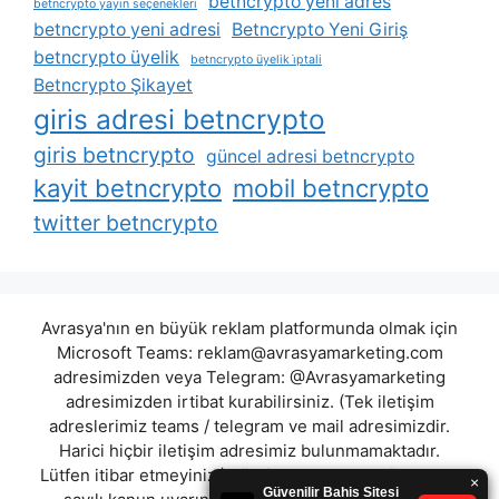
betncrypto yeni adres
betncrypto yayın seçenekleri
betncrypto yeni adresi
Betncrypto Yeni Giriş
betncrypto üyelik
betncrypto üyelik i̇ptali
Betncrypto Şikayet
giris adresi betncrypto
giris betncrypto
güncel adresi betncrypto
kayit betncrypto
mobil betncrypto
twitter betncrypto
Avrasya'nın en büyük reklam platformunda olmak için
Microsoft Teams:
reklam@avrasyamarketing.com
adresimizden veya Telegram: @Avrasyamarketing
adresimizden irtibat kurabilirsiniz. (Tek iletişim
adreslerimiz teams / telegram ve mail adresimizdir.
Harici hiçbir iletişim adresimiz bulunmamaktadır.
Lütfen itibar etmeyiniz.) Türkiye yasalarına göre 7258