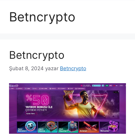
Betncrypto
Betncrypto
Şubat 8, 2024
yazar
Betncrypto