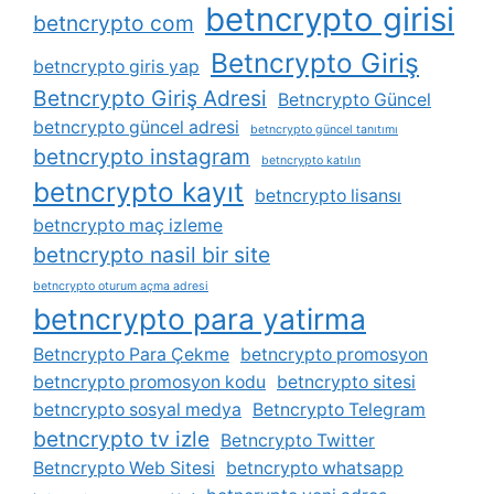
betncrypto girisi
betncrypto com
Betncrypto Giriş
betncrypto giris yap
Betncrypto Giriş Adresi
Betncrypto Güncel
betncrypto güncel adresi
betncrypto güncel tanıtımı
betncrypto instagram
betncrypto katılın
betncrypto kayıt
betncrypto lisansı
betncrypto maç izleme
betncrypto nasil bir site
betncrypto oturum açma adresi
betncrypto para yatirma
Betncrypto Para Çekme
betncrypto promosyon
betncrypto promosyon kodu
betncrypto sitesi
betncrypto sosyal medya
Betncrypto Telegram
betncrypto tv izle
Betncrypto Twitter
Betncrypto Web Sitesi
betncrypto whatsapp