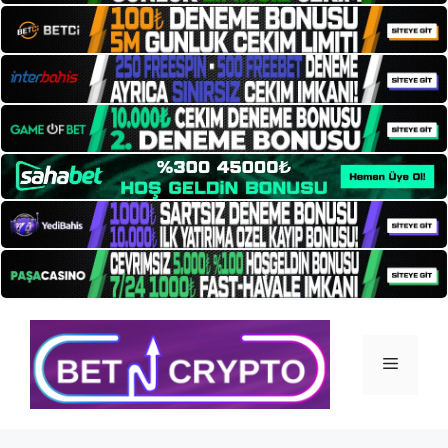
İçeriğe
atla
Menü