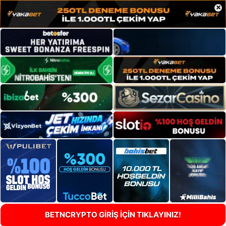
×
BETNCRYPTO GİRİŞ İÇİN TIKLAYINIZ!