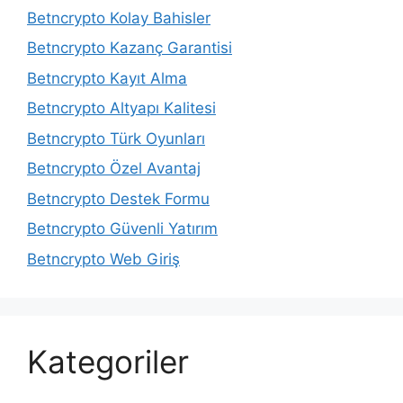
Betncrypto Kolay Bahisler
Betncrypto Kazanç Garantisi
Betncrypto Kayıt Alma
Betncrypto Altyapı Kalitesi
Betncrypto Türk Oyunları
Betncrypto Özel Avantaj
Betncrypto Destek Formu
Betncrypto Güvenli Yatırım
Betncrypto Web Giriş
Kategoriler