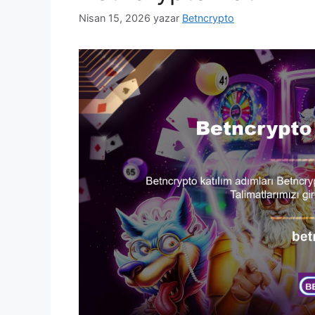
Nisan 15, 2026
yazar
Betncrypto