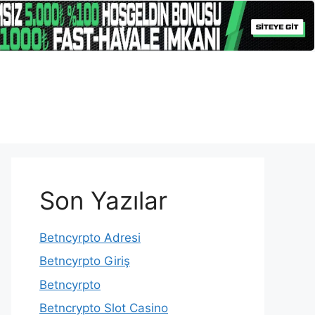
Son Yazılar
Betncyrpto Adresi
Betncyrpto Giriş
Betncyrpto
Betncrypto Slot Casino