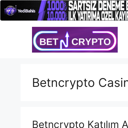
İçeriğe
atla
Betncrypto Casin
Betncrypto Katılım A