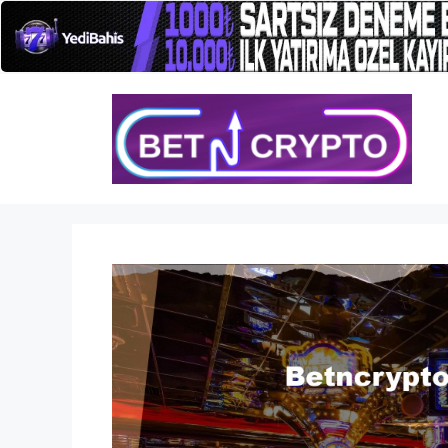
İçeriğe
atla