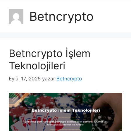
Betncrypto
Betncrypto İşlem
Teknolojileri
Eylül 17, 2025
yazar
Betncrypto