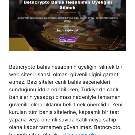
Betncrypto bahis hesabımın üyeliğini silmek bir
web sitesi lisanslı olması güvenilirliğini garanti
etmez. Bazı siteler canlı bahis seçenekleri
sunduğunu iddia edebilirken, Türkiye’de canlı
bahislerin yasadışı olması nedeniyle tamamen
güvenilir olmadıklarını belirtmek önemlidir. Yeni
kurulan tüm bahis sitelerine, kapsamlı bir test
yapana veya önemli sayıda katılımcıya sahip
olana kadar tamamen güvenilmez. Betncrypto,
bir web sitesi olarak …
Devamını oku