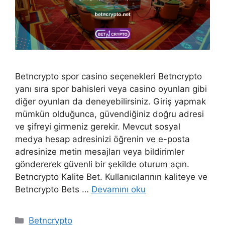
Betncrypto spor casino seçenekleri Betncrypto
yanı sıra spor bahisleri veya casino oyunları gibi
diğer oyunları da deneyebilirsiniz. Giriş yapmak
mümkün olduğunca, güvendiğiniz doğru adresi
ve şifreyi girmeniz gerekir. Mevcut sosyal
medya hesap adresinizi öğrenin ve e-posta
adresinize metin mesajları veya bildirimler
göndererek güvenli bir şekilde oturum açın.
Betncrypto Kalite Bet. Kullanıcılarının kaliteye ve
Betncrypto Bets …
Devamını oku
Kategoriler
Betncrypto