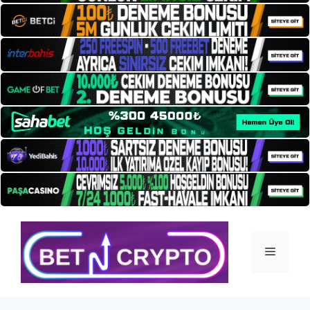
İçeriğe
atla
Menü