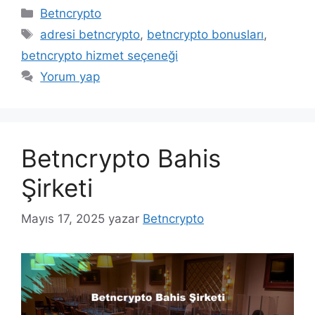
Kategoriler
Betncrypto
Etiketler
adresi betncrypto
,
betncrypto bonusları
,
betncrypto hizmet seçeneği
Yorum yap
Betncrypto Bahis
Şirketi
Mayıs 17, 2025
yazar
Betncrypto