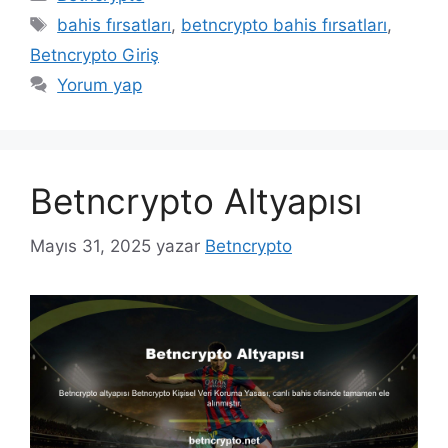
Etiketler
bahis fırsatları
,
betncrypto bahis fırsatları
,
Betncrypto Giriş
Yorum yap
Betncrypto Altyapısı
Mayıs 31, 2025
yazar
Betncrypto