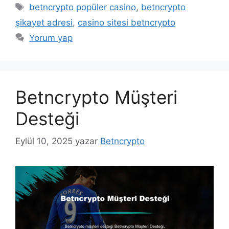
Etiketler
betncrypto popüler casino
,
betncrypto
şikayet adresi
,
casino sitesi betncrypto
Yorum yap
Betncrypto Müşteri
Desteği
Eylül 10, 2025
yazar
Betncrypto