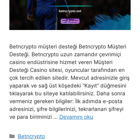
Betncrypto müşteri desteği Betncrypto Müşteri
Desteği. Betncrypto uzun zamandır çevrimiçi
casino endüstrisine hizmet veren Müşteri
Desteği Casino sitesi, oyuncular tarafından en
çok tercih edilen sitedir. Mevcut adresinizle giriş
yaparak ve sağ üst köşedeki “Kayıt” düğmesini
tıklayarak bu siteye katılabilirsiniz. Daha sonra
vermeniz gereken bilgiler: İlk adımda e-posta
adresinizi, şifre bilgilerinizi, tekrarlanan şifreyi
ve para biriminizi …
Devamını oku
Kategoriler
Betncrypto