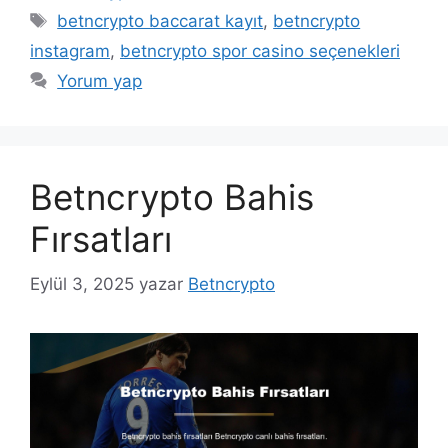
Etiketler
betncrypto baccarat kayıt
,
betncrypto
instagram
,
betncrypto spor casino seçenekleri
Yorum yap
Betncrypto Bahis
Fırsatları
Eylül 3, 2025
yazar
Betncrypto