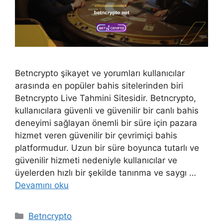
Betncrypto şikayet ve yorumları kullanıcılar
arasında en popüler bahis sitelerinden biri
Betncrypto Live Tahmini Sitesidir. Betncrypto,
kullanıcılara güvenli ve güvenilir bir canlı bahis
deneyimi sağlayan önemli bir süre için pazara
hizmet veren güvenilir bir çevrimiçi bahis
platformudur. Uzun bir süre boyunca tutarlı ve
güvenilir hizmeti nedeniyle kullanıcılar ve
üyelerden hızlı bir şekilde tanınma ve saygı …
Devamını oku
Kategoriler
Betncrypto