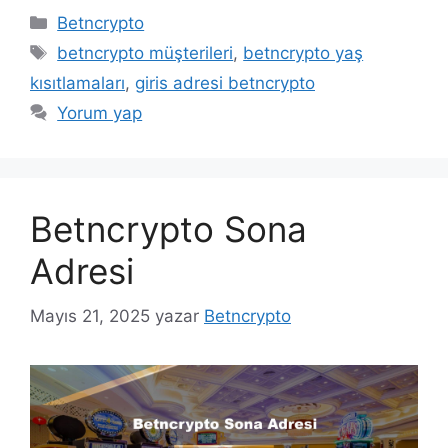
Kategoriler
Betncrypto
Etiketler
betncrypto müşterileri
,
betncrypto yaş
kısıtlamaları
,
giris adresi betncrypto
Yorum yap
Betncrypto Sona
Adresi
Mayıs 21, 2025
yazar
Betncrypto