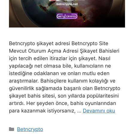
Betncrypto şikayet adresi Betncrypto Site
Mevcut Oturum Açma Adresi Şikayet Bahisleri
için tercih edilen itirazlar için şikayet. Nasıl
yapılacağı net olmasa bile, kullanıcıların ne
istediğine odaklanan ve onları mutlu eden
araştırmalar. Bahisçilere kullanım kolaylığı ve
güvenilirlik sağlamada başarılı olan Betncrypto
şikayet bahis sitesi, son yıllarda popülaritesini
artırdı. Her şeyden önce, bahis oyunlarından
para kazanmak istiyorsanız, …
Devamını oku
Kategoriler
Betncrypto