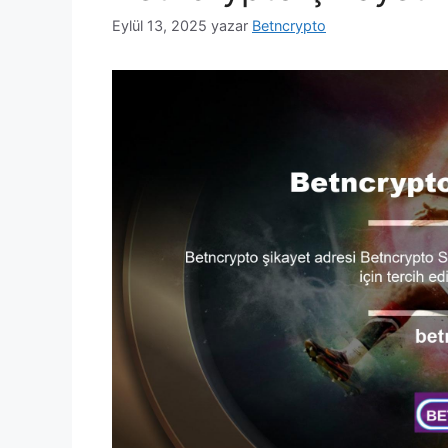
Eylül 13, 2025
yazar
Betncrypto