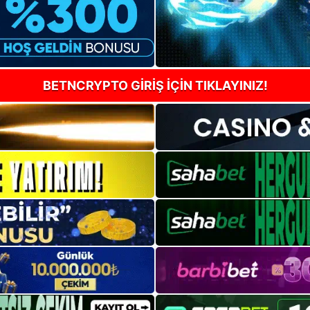
BETNCRYPTO GİRİŞ İÇİN TIKLAYINIZ!