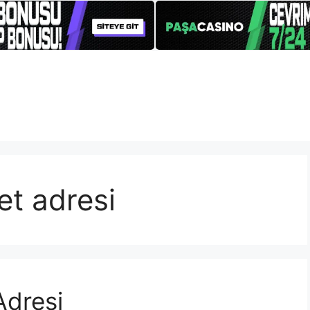
et adresi
Adresi