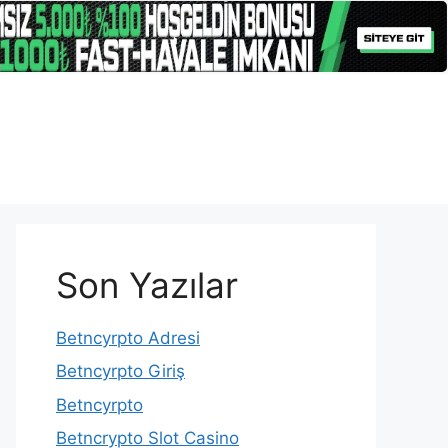
Son Yazılar
Betncyrpto Adresi
Betncyrpto Giriş
Betncyrpto
Betncrypto Slot Casino