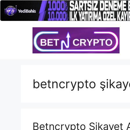
İçeriğe
atla
betncrypto şikay
Betncrypto Şikayet 