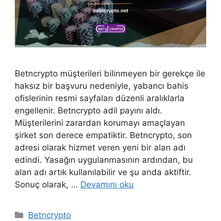
Betncrypto müşterileri bilinmeyen bir gerekçe ile
haksız bir başvuru nedeniyle, yabancı bahis
ofislerinin resmi sayfaları düzenli aralıklarla
engellenir. Betncrypto adil payını aldı.
Müşterilerini zarardan korumayı amaçlayan
şirket son derece empatiktir. Betncrypto, son
adresi olarak hizmet veren yeni bir alan adı
edindi. Yasağın uygulanmasının ardından, bu
alan adı artık kullanılabilir ve şu anda aktiftir.
Sonuç olarak, …
Devamını oku
Kategoriler
Betncrypto