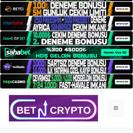
İçeriğe
atla
Menü