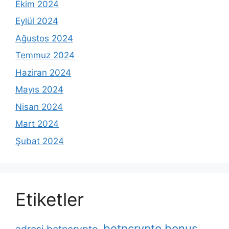
Ekim 2024
Eylül 2024
Ağustos 2024
Temmuz 2024
Haziran 2024
Mayıs 2024
Nisan 2024
Mart 2024
Şubat 2024
Etiketler
betncrypto bonus
adresi betncrypto