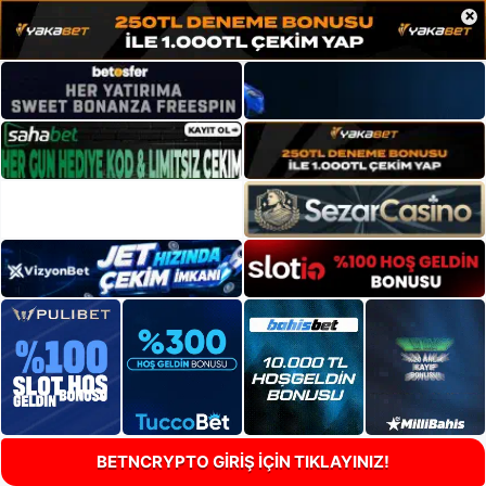
×
BETNCRYPTO GİRİŞ İÇİN TIKLAYINIZ!