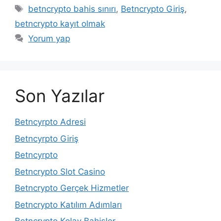
Etiketler
betncrypto bahis sınırı
,
Betncrypto Giriş
,
betncrypto kayıt olmak
Yorum yap
Son Yazılar
Betncyrpto Adresi
Betncyrpto Giriş
Betncyrpto
Betncrypto Slot Casino
Betncrypto Gerçek Hizmetler
Betncrypto Katılım Adımları