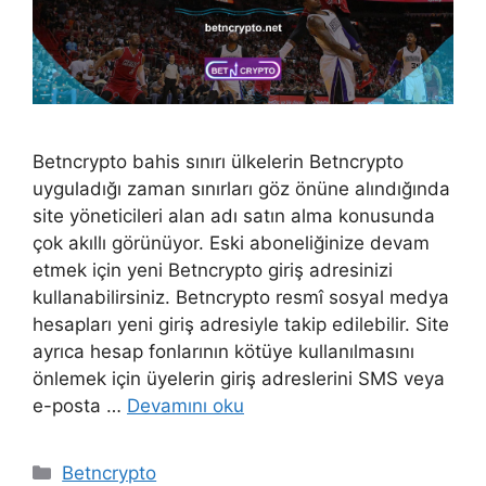
Betncrypto bahis sınırı ülkelerin Betncrypto
uyguladığı zaman sınırları göz önüne alındığında
site yöneticileri alan adı satın alma konusunda
çok akıllı görünüyor. Eski aboneliğinize devam
etmek için yeni Betncrypto giriş adresinizi
kullanabilirsiniz. Betncrypto resmî sosyal medya
hesapları yeni giriş adresiyle takip edilebilir. Site
ayrıca hesap fonlarının kötüye kullanılmasını
önlemek için üyelerin giriş adreslerini SMS veya
e-posta …
Devamını oku
Kategoriler
Betncrypto