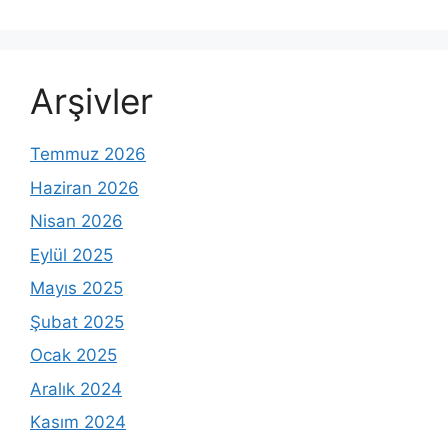
Arşivler
Temmuz 2026
Haziran 2026
Nisan 2026
Eylül 2025
Mayıs 2025
Şubat 2025
Ocak 2025
Aralık 2024
Kasım 2024