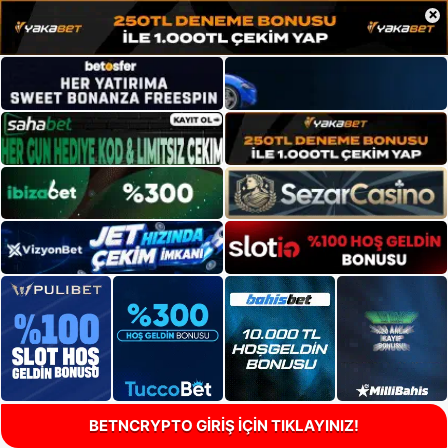
×
BETNCRYPTO GİRİŞ İÇİN TIKLAYINIZ!