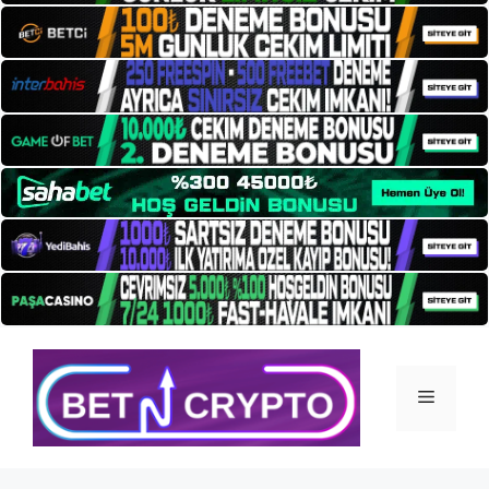
İçeriğe
atla
Menü