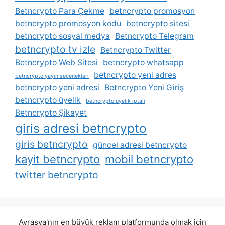
Betncrypto Para Çekme
betncrypto promosyon
betncrypto promosyon kodu
betncrypto sitesi
betncrypto sosyal medya
Betncrypto Telegram
betncrypto tv izle
Betncrypto Twitter
Betncrypto Web Sitesi
betncrypto whatsapp
betncrypto yeni adres
betncrypto yayın seçenekleri
betncrypto yeni adresi
Betncrypto Yeni Giriş
betncrypto üyelik
betncrypto üyelik i̇ptali
Betncrypto Şikayet
giris adresi betncrypto
giris betncrypto
güncel adresi betncrypto
kayit betncrypto
mobil betncrypto
twitter betncrypto
Avrasya'nın en büyük reklam platformunda olmak için