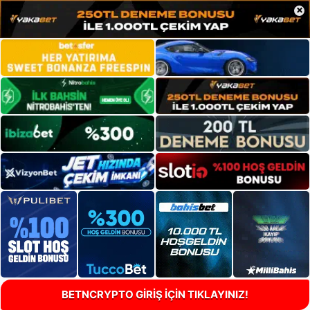
×
BETNCRYPTO GİRİŞ İÇİN TIKLAYINIZ!