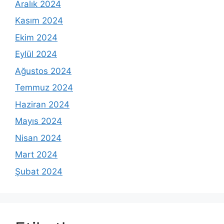
Aralık 2024
Kasım 2024
Ekim 2024
Eylül 2024
Ağustos 2024
Temmuz 2024
Haziran 2024
Mayıs 2024
Nisan 2024
Mart 2024
Şubat 2024