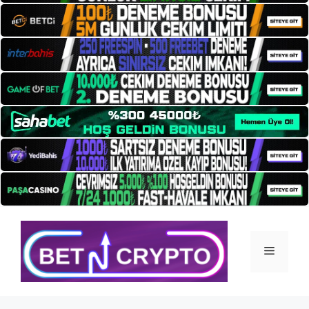
İçeriğe
atla
Menü