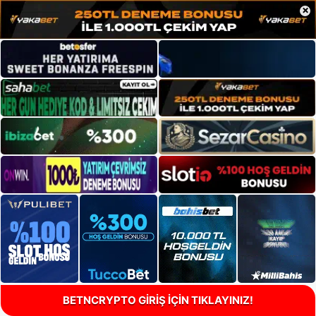
×
BETNCRYPTO GİRİŞ İÇİN TIKLAYINIZ!