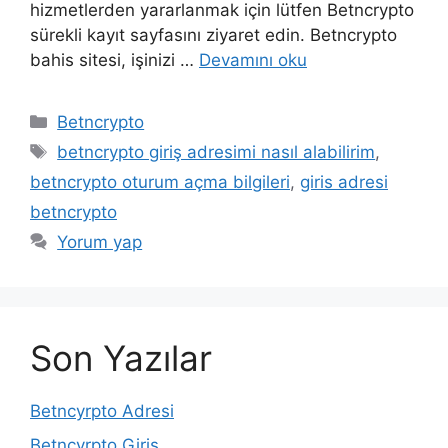
hizmetlerden yararlanmak için lütfen Betncrypto
sürekli kayıt sayfasını ziyaret edin. Betncrypto
bahis sitesi, işinizi …
Devamını oku
Kategoriler
Betncrypto
Etiketler
betncrypto giriş adresimi nasıl alabilirim
,
betncrypto oturum açma bilgileri
,
giris adresi
betncrypto
Yorum yap
Son Yazılar
Betncyrpto Adresi
Betncyrpto Giriş