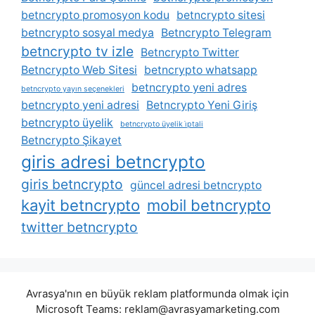
betncrypto promosyon kodu
betncrypto sitesi
betncrypto sosyal medya
Betncrypto Telegram
betncrypto tv izle
Betncrypto Twitter
Betncrypto Web Sitesi
betncrypto whatsapp
betncrypto yeni adres
betncrypto yayın seçenekleri
betncrypto yeni adresi
Betncrypto Yeni Giriş
betncrypto üyelik
betncrypto üyelik i̇ptali
Betncrypto Şikayet
giris adresi betncrypto
giris betncrypto
güncel adresi betncrypto
kayit betncrypto
mobil betncrypto
twitter betncrypto
Avrasya'nın en büyük reklam platformunda olmak için
Microsoft Teams:
reklam@avrasyamarketing.com