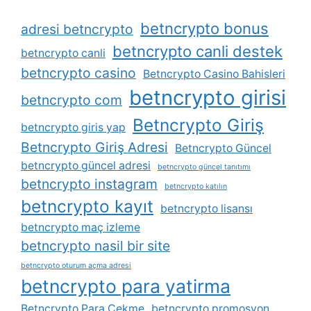
betncrypto bonus
adresi betncrypto
betncrypto canli destek
betncrypto canli
betncrypto casino
Betncrypto Casino Bahisleri
betncrypto girisi
betncrypto com
Betncrypto Giriş
betncrypto giris yap
Betncrypto Giriş Adresi
Betncrypto Güncel
betncrypto güncel adresi
betncrypto güncel tanıtımı
betncrypto instagram
betncrypto katılın
betncrypto kayıt
betncrypto lisansı
betncrypto maç izleme
betncrypto nasil bir site
betncrypto oturum açma adresi
betncrypto para yatirma
Betncrypto Para Çekme
betncrypto promosyon