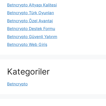
Betncrypto Altyapı Kalitesi
Betncrypto Türk Oyunları
Betncrypto Özel Avantaj
Betncrypto Destek Formu
Betncrypto Güvenli Yatırım
Betncrypto Web Giriş
Kategoriler
Betncrypto