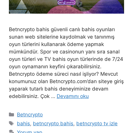
Betncrypto bahis güvenli canlı bahis oyunları
sunan web sitelerine kaydolmak ve tanınmış
oyun türlerini kullanarak ödeme yapmak
mümkündür. Spor ve casinonun yanı sıra sanal
oyun türleri ve TV bahis oyun türlerinde de 7/24
oyun oynamanın keyfini çıkarabilirsiniz.
Betncrypto ödeme süreci nasıl işliyor? Mevcut
konumunuz olan Betncrypto.com’dan siteye giriş
yaparak tutarlı bahis deneyiminize devam
edebilirsiniz. Çok …
Devamını oku
Kategoriler
Betncrypto
Etiketler
bahis
,
betncrypto bahis
,
betncrypto tv izle
Yorum yap