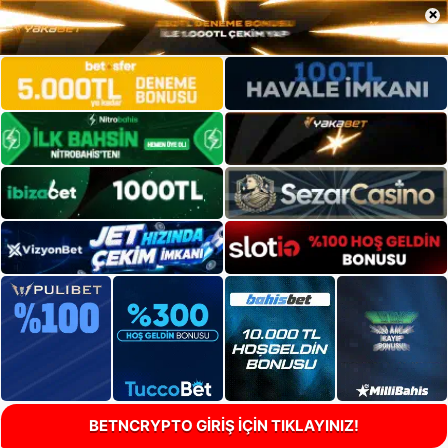
×
BETNCRYPTO GİRİŞ İÇİN TIKLAYINIZ!