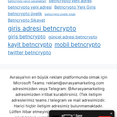
betncrypto yeni adres
betncrypto yayın seçenekleri
betncrypto yeni adresi
Betncrypto Yeni Giriş
betncrypto üyelik
betncrypto üyelik i̇ptali
Betncrypto Şikayet
giris adresi betncrypto
giris betncrypto
güncel adresi betncrypto
kayit betncrypto
mobil betncrypto
twitter betncrypto
Avrasya'nın en büyük reklam platformunda olmak için
Microsoft Teams:
reklam@avrasyamarketing.com
adresimizden veya Telegram: @Avrasyamarketing
adresimizden irtibat kurabilirsiniz. (Tek iletişim
adreslerimiz teams / telegram ve mail adresimizdir.
Harici hiçbir iletişim adresimiz bulunmamaktadır.
Lütfen itibar etmeyiniz.) Türkiye yasalarına göre 7258