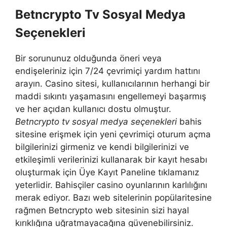
Betncrypto Tv Sosyal Medya
Seçenekleri
Bir sorununuz olduğunda öneri veya
endişeleriniz için 7/24 çevrimiçi yardım hattını
arayın. Casino sitesi, kullanıcılarının herhangi bir
maddi sıkıntı yaşamasını engellemeyi başarmış
ve her açıdan kullanıcı dostu olmuştur.
Betncrypto tv sosyal medya seçenekleri
bahis
sitesine erişmek için yeni çevrimiçi oturum açma
bilgilerinizi girmeniz ve kendi bilgilerinizi ve
etkileşimli verilerinizi kullanarak bir kayıt hesabı
oluşturmak için Üye Kayıt Paneline tıklamanız
yeterlidir. Bahisçiler casino oyunlarının karlılığını
merak ediyor. Bazı web sitelerinin popülaritesine
rağmen Betncrypto web sitesinin sizi hayal
kırıklığına uğratmayacağına güvenebilirsiniz.