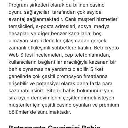
Program şirketleri olarak da bilinen casino
oyunu sağlayıcıları tarafından çok sayıda
avantaj sağlanmaktadır. Canlı müşteri hizmetleri
temsilcileri, e-posta adresleri, sosyal medya
hesapları ve diğer benzer kanallarla, hoş
olmayan sürprizlerle karşılaşmadan gerçek
zamanlı etkileşimli sohbetlere katılın. Betncrypto
Web Sitesi İncelemeleri, cep telefonlarından,
kullanıcıların bağlantılar aracılığıyla kazanan bir
bahis oynamasına yardımcı olabilir. Şirket
genelinde çok çeşitli promosyon fırsatlarına
erişebilir ve potansiyel olarak daha fazla para
kazanabilirsiniz. Sitede bahis bölümünün yanı
sıra oyun deneyimlerini çeşitlendirmek isteyen
müşteriler için çeşitli casino oyunları ve premium
bölümler de sunulmaktadır.