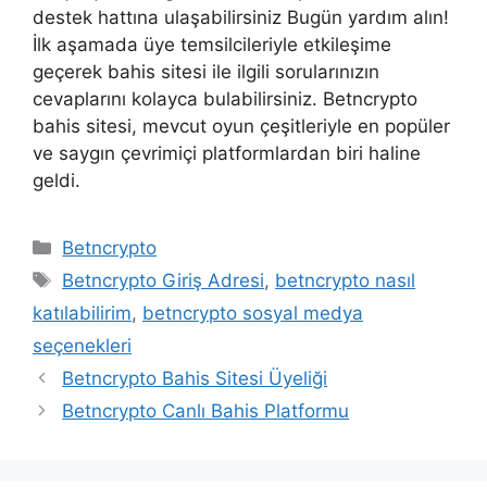
destek hattına ulaşabilirsiniz Bugün yardım alın!
İlk aşamada üye temsilcileriyle etkileşime
geçerek bahis sitesi ile ilgili sorularınızın
cevaplarını kolayca bulabilirsiniz. Betncrypto
bahis sitesi, mevcut oyun çeşitleriyle en popüler
ve saygın çevrimiçi platformlardan biri haline
geldi.
Kategoriler
Betncrypto
Etiketler
Betncrypto Giriş Adresi
,
betncrypto nasıl
katılabilirim
,
betncrypto sosyal medya
seçenekleri
Betncrypto Bahis Sitesi Üyeliği
Betncrypto Canlı Bahis Platformu