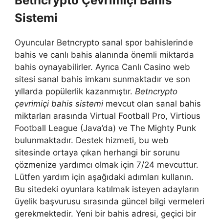
Betncrypto Çevrimiçi Bahis
Sistemi
Oyuncular Betncrypto sanal spor bahislerinde
bahis ve canlı bahis alanında önemli miktarda
bahis oynayabilirler. Ayrıca Canlı Casino web
sitesi sanal bahis imkanı sunmaktadır ve son
yıllarda popülerlik kazanmıştır.
Betncrypto
çevrimiçi bahis sistemi
mevcut olan sanal bahis
miktarları arasında Virtual Football Pro, Virtious
Football League (Java’da) ve The Mighty Punk
bulunmaktadır. Destek hizmeti, bu web
sitesinde ortaya çıkan herhangi bir sorunu
çözmenize yardımcı olmak için 7/24 mevcuttur.
Lütfen yardım için aşağıdaki adımları kullanın.
Bu sitedeki oyunlara katılmak isteyen adayların
üyelik başvurusu sırasında güncel bilgi vermeleri
gerekmektedir. Yeni bir bahis adresi, geçici bir