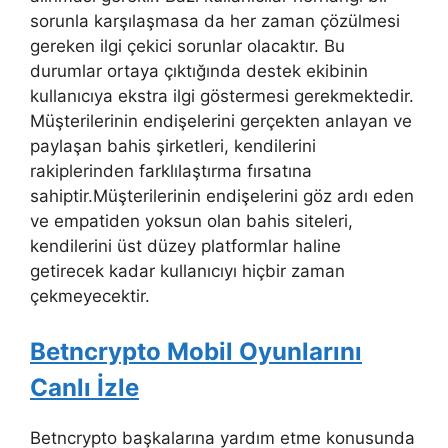
sorunla karşılaşmasa da her zaman çözülmesi
gereken ilgi çekici sorunlar olacaktır. Bu
durumlar ortaya çıktığında destek ekibinin
kullanıcıya ekstra ilgi göstermesi gerekmektedir.
Müşterilerinin endişelerini gerçekten anlayan ve
paylaşan bahis şirketleri, kendilerini
rakiplerinden farklılaştırma fırsatına
sahiptir.Müşterilerinin endişelerini göz ardı eden
ve empatiden yoksun olan bahis siteleri,
kendilerini üst düzey platformlar haline
getirecek kadar kullanıcıyı hiçbir zaman
çekmeyecektir.
Betncrypto Mobil Oyunlarını
Canlı İzle
Betncrypto başkalarına yardım etme konusunda