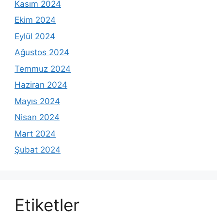
Kasım 2024
Ekim 2024
Eylül 2024
Ağustos 2024
Temmuz 2024
Haziran 2024
Mayıs 2024
Nisan 2024
Mart 2024
Şubat 2024
Etiketler