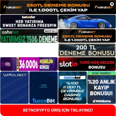
×
BETNCRYPTO GİRİŞ İÇİN TIKLAYINIZ!