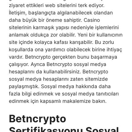
ziyaret ettikleri web sitelerini terk ediyor.
İletişim, başlangıçta algılanabilecek olandan
daha büyük bir öneme sahiptir. Casino
sitelerinin karmaşık yapısı nedeniyle işlemlerini
anlamak oldukça zor olabilir. Yeni bir kullanıcının
site içinde kolayca kafası karışabilir. Bu zorlu
koşullarda ona yardımcı olabilecek birine ihtiyaç
vardır. Betncrypto gerçekten bunu başarmaya
çalışıyor. Ayrıca Betncrypto sosyal medya
hesaplarını da kullanabilirsiniz. Betncrypto
sosyal medya hesaplarını zaten sitemizde
paylaşmıştık. Sosyal medya hakkında daha
fazla bilgi edinmek ve sosyal medya tanıtıcıları
edinmek için kapsamlı makalemize bakın.
Betncrypto
Sertifikasyonu Sosyal