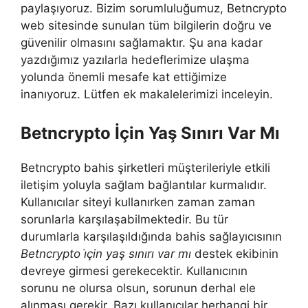
paylaşıyoruz. Bizim sorumluluğumuz, Betncrypto
web sitesinde sunulan tüm bilgilerin doğru ve
güvenilir olmasını sağlamaktır. Şu ana kadar
yazdığımız yazılarla hedeflerimize ulaşma
yolunda önemli mesafe kat ettiğimize
inanıyoruz. Lütfen ek makalelerimizi inceleyin.
Betncrypto İçin Yaş Sınırı Var Mı
Betncrypto bahis şirketleri müşterileriyle etkili
iletişim yoluyla sağlam bağlantılar kurmalıdır.
Kullanıcılar siteyi kullanırken zaman zaman
sorunlarla karşılaşabilmektedir. Bu tür
durumlarla karşılaşıldığında bahis sağlayıcısının
Betncrypto i̇çin yaş sınırı var mı
destek ekibinin
devreye girmesi gerekecektir. Kullanıcının
sorunu ne olursa olsun, sorunun derhal ele
alınması gerekir. Bazı kullanıcılar herhangi bir