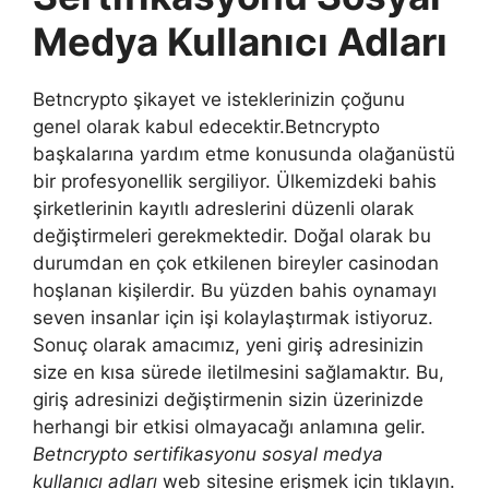
Medya Kullanıcı Adları
Betncrypto şikayet ve isteklerinizin çoğunu
genel olarak kabul edecektir.Betncrypto
başkalarına yardım etme konusunda olağanüstü
bir profesyonellik sergiliyor. Ülkemizdeki bahis
şirketlerinin kayıtlı adreslerini düzenli olarak
değiştirmeleri gerekmektedir. Doğal olarak bu
durumdan en çok etkilenen bireyler casinodan
hoşlanan kişilerdir. Bu yüzden bahis oynamayı
seven insanlar için işi kolaylaştırmak istiyoruz.
Sonuç olarak amacımız, yeni giriş adresinizin
size en kısa sürede iletilmesini sağlamaktır. Bu,
giriş adresinizi değiştirmenin sizin üzerinizde
herhangi bir etkisi olmayacağı anlamına gelir.
Betncrypto sertifikasyonu sosyal medya
kullanıcı adları
web sitesine erişmek için tıklayın.