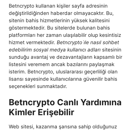
Betncrypto kullanan kişiler sayfa adresinin
değiştirildiğinden haberdar olmayacaktır. Bu,
sitenin bahis hizmetlerinin yüksek kalitesini
göstermektedir. Bu sitelerde bulunan bahis
platformları her zaman ulaşılabilir olup kesintisiz
hizmet vermektedir.
Betncrypto i̇le nasıl sohbet
edebilirim sosyal medya kullanıcı adları
sitesinin
sunduğu avantaj ve dezavantajların kapsamlı bir
listesini veremem ancak bazılarını paylaşmak
isterim. Betncrypto, uluslararası geçerliliği olan
lisansı sayesinde kullanıcılarına güvenilir bahis
seçenekleri sunmaktadır.
Betncrypto Canlı Yardımına
Kimler Erişebilir
Web sitesi, kazanma şansına sahip olduğunuz