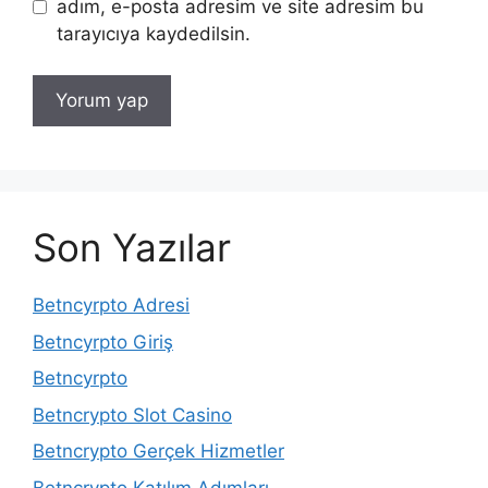
adım, e-posta adresim ve site adresim bu
tarayıcıya kaydedilsin.
Son Yazılar
Betncyrpto Adresi
Betncyrpto Giriş
Betncyrpto
Betncrypto Slot Casino
Betncrypto Gerçek Hizmetler
Betncrypto Katılım Adımları