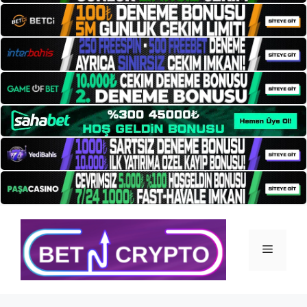
İçeriğe
atla
Menü