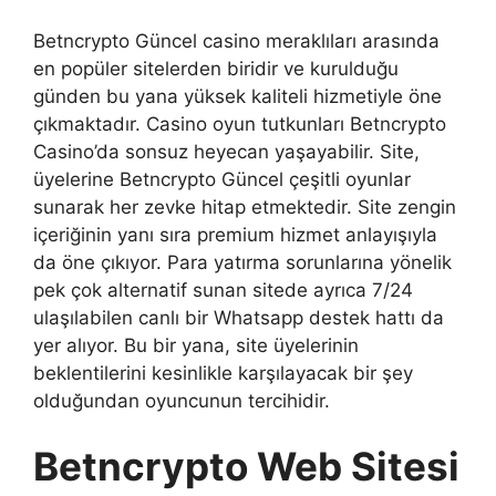
Betncrypto Güncel casino meraklıları arasında
en popüler sitelerden biridir ve kurulduğu
günden bu yana yüksek kaliteli hizmetiyle öne
çıkmaktadır. Casino oyun tutkunları Betncrypto
Casino’da sonsuz heyecan yaşayabilir. Site,
üyelerine Betncrypto Güncel çeşitli oyunlar
sunarak her zevke hitap etmektedir. Site zengin
içeriğinin yanı sıra premium hizmet anlayışıyla
da öne çıkıyor. Para yatırma sorunlarına yönelik
pek çok alternatif sunan sitede ayrıca 7/24
ulaşılabilen canlı bir Whatsapp destek hattı da
yer alıyor. Bu bir yana, site üyelerinin
beklentilerini kesinlikle karşılayacak bir şey
olduğundan oyuncunun tercihidir.
Betncrypto Web Sitesi