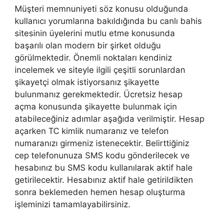
Müşteri memnuniyeti söz konusu olduğunda
kullanıcı yorumlarına bakıldığında bu canlı bahis
sitesinin üyelerini mutlu etme konusunda
başarılı olan modern bir şirket olduğu
görülmektedir. Önemli noktaları kendiniz
incelemek ve siteyle ilgili çeşitli sorunlardan
şikayetçi olmak istiyorsanız şikayette
bulunmanız gerekmektedir. Ücretsiz hesap
açma konusunda şikayette bulunmak için
atabileceğiniz adımlar aşağıda verilmiştir. Hesap
açarken TC kimlik numaranız ve telefon
numaranızı girmeniz istenecektir. Belirttiğiniz
cep telefonunuza SMS kodu gönderilecek ve
hesabınız bu SMS kodu kullanılarak aktif hale
getirilecektir. Hesabınız aktif hale getirildikten
sonra beklemeden hemen hesap oluşturma
işleminizi tamamlayabilirsiniz.