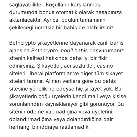
sağlayabilirler. Koşulların karşılanması
durumunda bonus otomatik olarak hesabınıza
aktarılacaktır. Ayrıca, ödülün tamamının
çekileceği ücretsiz bir bahis de alabilirsiniz.
Betncrypto şikayetlerine dayanarak canlı bahis
ajansına
Betncrypto mobil bahis
başvurursanız
sitenin kalitesi hakkında daha iyi bir fikir
edinirsiniz. Şikayetler, acı sözlükler, casino
siteleri, liberal platformlar ve diğer tüm şikayet
siteleri taranır. Alınan verilere göre bu bahis
sitesine yönelik neredeyse hiç şikayet yok. Bu
şikayetlerin çoğu üyelerin kendi mali veya kişisel
sorunlarından kaynaklanıyor gibi görünüyor. Bu
sitenin ödeme yapmadığına veya üyelerini
dolandırmadığına veya dolandırdığına dair
herhangi bir iddiaya rastlamadık.