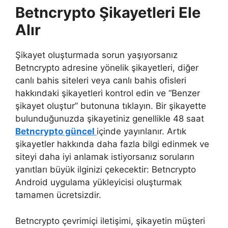
Betncrypto Şikayetleri Ele
Alır
Şikayet oluşturmada sorun yaşıyorsanız
Betncrypto adresine yönelik şikayetleri, diğer
canlı bahis siteleri veya canlı bahis ofisleri
hakkındaki şikayetleri kontrol edin ve “Benzer
şikayet oluştur” butonuna tıklayın. Bir şikayette
bulunduğunuzda şikayetiniz genellikle 48 saat
Betncrypto güncel
içinde yayınlanır. Artık
şikayetler hakkında daha fazla bilgi edinmek ve
siteyi daha iyi anlamak istiyorsanız soruların
yanıtları büyük ilginizi çekecektir: Betncrypto
Android uygulama yükleyicisi oluşturmak
tamamen ücretsizdir.
Betncrypto çevrimiçi iletişimi, şikayetin müşteri