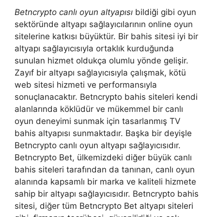
Betncrypto canlı oyun altyapısı
bildiği gibi oyun
sektöründe altyapı sağlayıcılarının online oyun
sitelerine katkısı büyüktür. Bir bahis sitesi iyi bir
altyapı sağlayıcısıyla ortaklık kurduğunda
sunulan hizmet oldukça olumlu yönde gelişir.
Zayıf bir altyapı sağlayıcısıyla çalışmak, kötü
web sitesi hizmeti ve performansıyla
sonuçlanacaktır. Betncrypto bahis siteleri kendi
alanlarında köklüdür ve mükemmel bir canlı
oyun deneyimi sunmak için tasarlanmış TV
bahis altyapısı sunmaktadır. Başka bir deyişle
Betncrypto canlı oyun altyapı sağlayıcısıdır.
Betncrypto Bet, ülkemizdeki diğer büyük canlı
bahis siteleri tarafından da tanınan, canlı oyun
alanında kapsamlı bir marka ve kaliteli hizmete
sahip bir altyapı sağlayıcısıdır. Betncrypto bahis
sitesi, diğer tüm Betncrypto Bet altyapı siteleri